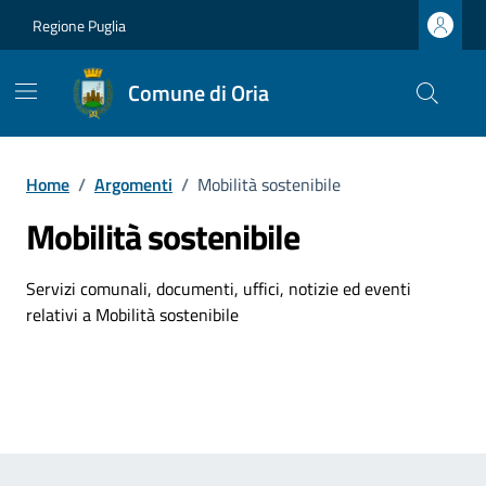
Vai ai contenuti
Vai al footer
Regione Puglia
Comune di Oria
Home
/
Argomenti
/
Mobilità sostenibile
Mobilità sostenibile
Dettagli dell'argomento
Servizi comunali, documenti, uffici, notizie ed eventi
relativi a Mobilità sostenibile