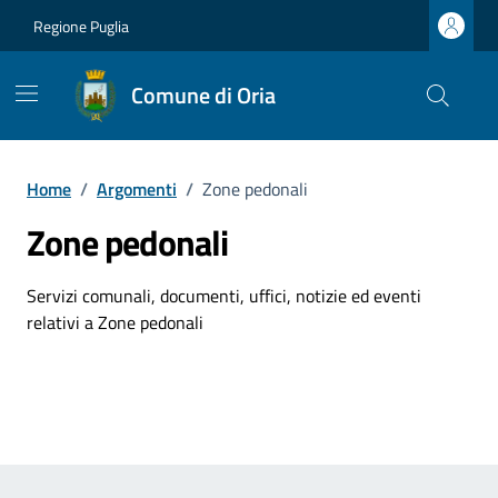
Vai ai contenuti
Vai al footer
Regione Puglia
Comune di Oria
Home
/
Argomenti
/
Zone pedonali
Zone pedonali
Dettagli dell'argomento
Servizi comunali, documenti, uffici, notizie ed eventi
relativi a Zone pedonali