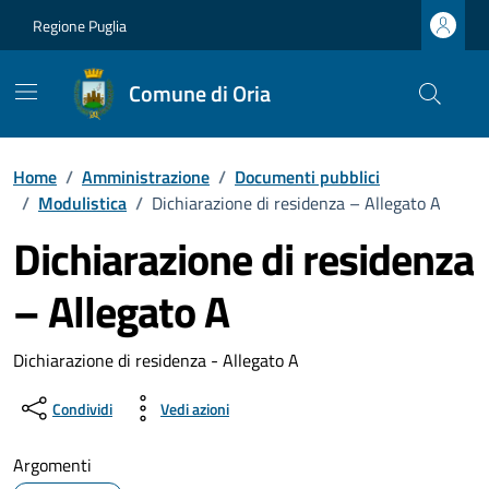
Vai ai contenuti
Vai al footer
Regione Puglia
Comune di Oria
Home
/
Amministrazione
/
Documenti pubblici
/
Modulistica
/
Dichiarazione di residenza – Allegato A
Dichiarazione di residenza
– Allegato A
Dettagli del documento
Dichiarazione di residenza - Allegato A
Condividi
Vedi azioni
Argomenti