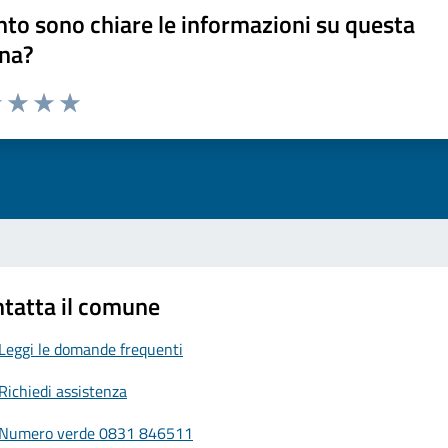
to sono chiare le informazioni su questa
na?
1 stelle su 5
uta 2 stelle su 5
Valuta 3 stelle su 5
Valuta 4 stelle su 5
Valuta 5 stelle su 5
tatta il comune
Leggi le domande frequenti
Richiedi assistenza
Numero verde 0831 846511