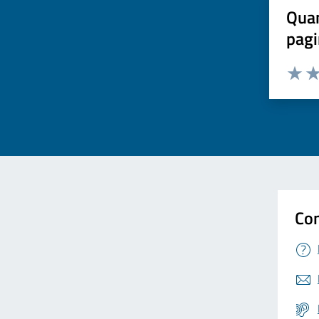
Quan
pagi
Valuta 
Val
Con