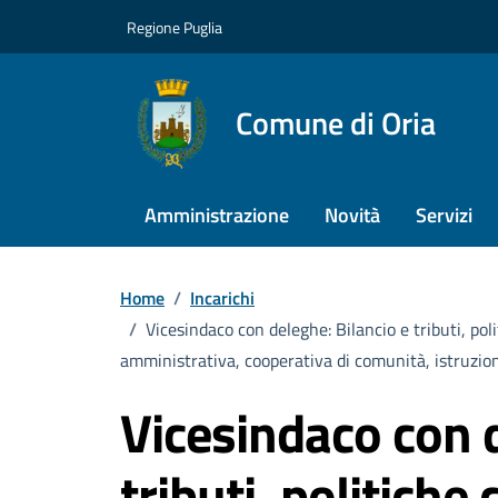
Vai ai contenuti
Vai al footer
Regione Puglia
Comune di Oria
Amministrazione
Novità
Servizi
Home
/
Incarichi
/
Vicesindaco con deleghe: Bilancio e tributi, po
amministrativa, cooperativa di comunità, istruzion
Vicesindaco con d
tributi, politiche