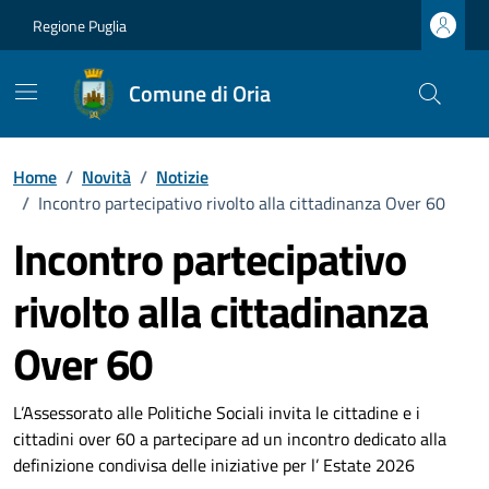
Vai ai contenuti
Vai al footer
Regione Puglia
Comune di Oria
Home
/
Novità
/
Notizie
/
Incontro partecipativo rivolto alla cittadinanza Over 60
Incontro partecipativo
rivolto alla cittadinanza
Over 60
Dettagli della notizia
L’Assessorato alle Politiche Sociali invita le cittadine e i
cittadini over 60 a partecipare ad un incontro dedicato alla
definizione condivisa delle iniziative per l’ Estate 2026