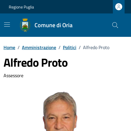
Vai ai contenuti
Vai al footer
Regione Puglia
Comune di Oria
Home
/
Amministrazione
/
Politici
/
Alfredo Proto
Alfredo Proto
Dettagli della persona
Assessore