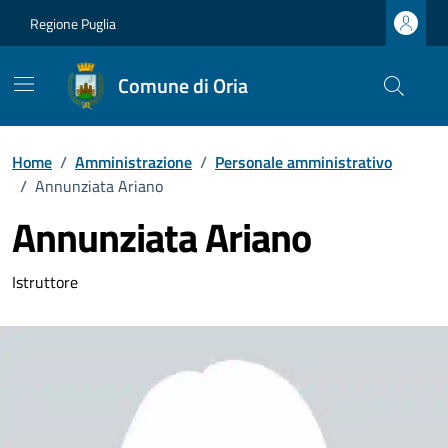
Vai ai contenuti
Vai al footer
Regione Puglia
Comune di Oria
Home
/
Amministrazione
/
Personale amministrativo
/
Annunziata Ariano
Annunziata Ariano
Dettagli della persona
Istruttore