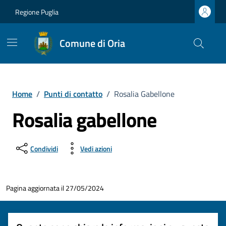
Vai ai contenuti
Vai al footer
Regione Puglia
Comune di Oria
Home
/
Punti di contatto
/
Rosalia Gabellone
Rosalia gabellone
Condividi
Vedi azioni
Pagina aggiornata il 27/05/2024