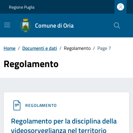
Vai ai contenuti
Vai al footer
Regione Puglia
Comune di Oria
Home
/
Documenti e dati
/
Regolamento
/
Page 7
Regolamento
REGOLAMENTO
Regolamento per la disciplina della
videosorveglianza nel territorio