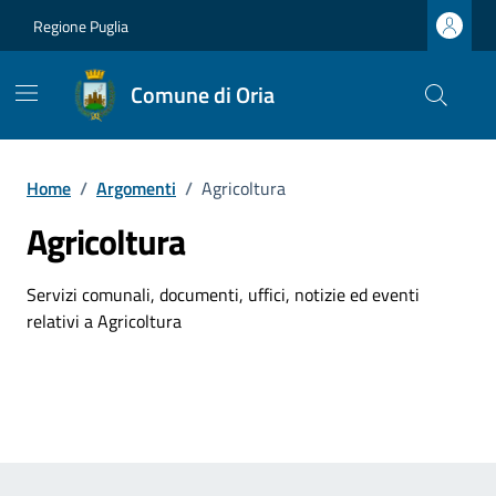
Vai ai contenuti
Vai al footer
Regione Puglia
Comune di Oria
Home
/
Argomenti
/
Agricoltura
Agricoltura
Dettagli dell'argomento
Servizi comunali, documenti, uffici, notizie ed eventi
relativi a Agricoltura