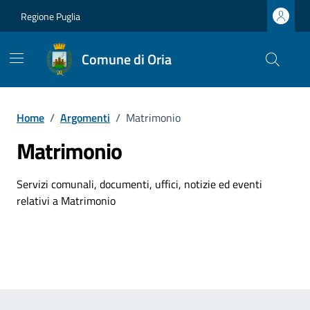
Vai ai contenuti
Vai al footer
Regione Puglia
Comune di Oria
Home
/
Argomenti
/
Matrimonio
Matrimonio
Dettagli dell'argomento
Servizi comunali, documenti, uffici, notizie ed eventi
relativi a Matrimonio