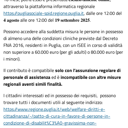
attraverso la piattaforma informatica regionale
https://pugliasociale-spid.regione.puglia.it
, dalle ore 12:00 del
𝟒 𝐚𝐠𝐨𝐬𝐭𝐨 alle ore 12:00 del 𝟏𝟗 𝐬𝐞𝐭𝐭𝐞𝐦𝐛𝐫𝐞 𝟐𝟎𝟐𝟓.
Possono accedere alla suddetta misura le persone in possesso
di almeno una delle condizioni cliniche previste dal Decreto
FNA 2016, residenti in Puglia, con un ISEE in corso di validità
non superiore a 60.000 euro (per gli adulti) o 80.000 euro (per
i minori).
Il contributo è compatibile
solo con l’assunzione regolare di
personale di assistenza
ed è
incompatibile con altre misure
regionali aventi simili finalità.
I cittadini interessati ed in possesso dei requisiti, possono
trovare tutti i documenti utili al seguente indirizzo:
https://www.regione.puglia.it/web/welfare-diritti-e-
cittadinanza/-/patto-di-cura-in-favore-di-persone-in-
condizione-di-disabilit%C3%A0-gravissima-non-