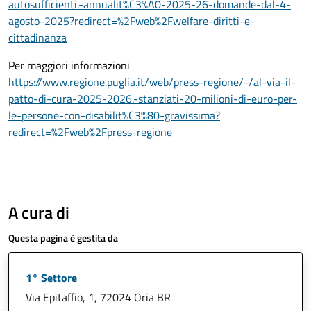
autosufficienti.-annualit%C3%A0-2025-26-domande-dal-4-
agosto-2025?redirect=%2Fweb%2Fwelfare-diritti-e-
cittadinanza
Per maggiori informazioni
https://www.regione.puglia.it/web/press-regione/-/al-via-il-
patto-di-cura-2025-2026.-stanziati-20-milioni-di-euro-per-
le-persone-con-disabilit%C3%80-gravissima?
redirect=%2Fweb%2Fpress-regione
A cura di
Questa pagina è gestita da
1° Settore
Via Epitaffio, 1, 72024 Oria BR