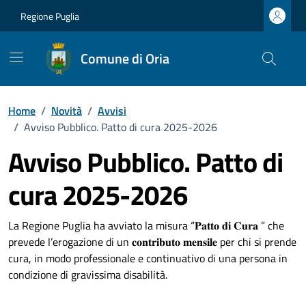
Vai ai contenuti
Vai al footer
Regione Puglia
Comune di Oria
Home
/
Novità
/
Avvisi
/
Avviso Pubblico. Patto di cura 2025-2026
Avviso Pubblico. Patto di
cura 2025-2026
Dettagli della notizia
La Regione Puglia ha avviato la misura “𝐏𝐚𝐭𝐭𝐨 𝐝𝐢 𝐂𝐮𝐫𝐚 ” che
prevede l’erogazione di un 𝐜𝐨𝐧𝐭𝐫𝐢𝐛𝐮𝐭𝐨 𝐦𝐞𝐧𝐬𝐢𝐥𝐞 per chi si prende
cura, in modo professionale e continuativo di una persona in
condizione di gravissima disabilità.