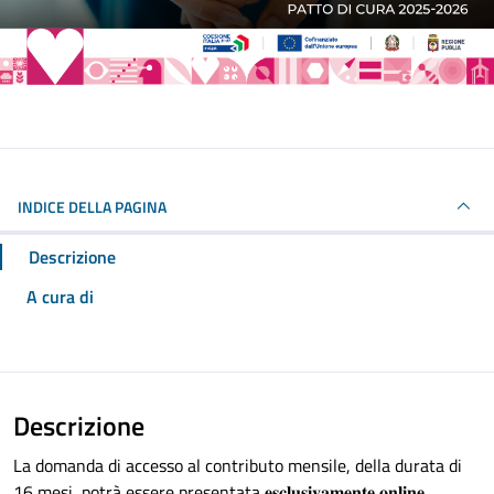
INDICE DELLA PAGINA
Descrizione
A cura di
Descrizione
La domanda di accesso al contributo mensile, della durata di
16 mesi, potrà essere presentata 𝐞𝐬𝐜𝐥𝐮𝐬𝐢𝐯𝐚𝐦𝐞𝐧𝐭𝐞 𝐨𝐧𝐥𝐢𝐧𝐞,