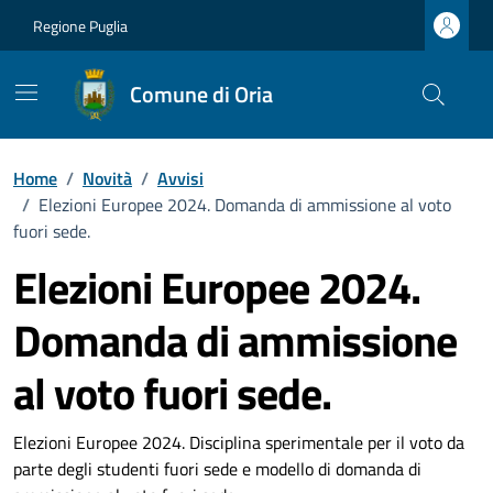
Vai ai contenuti
Vai al footer
Regione Puglia
Comune di Oria
Home
/
Novità
/
Avvisi
/
Elezioni Europee 2024. Domanda di ammissione al voto
fuori sede.
Elezioni Europee 2024.
Domanda di ammissione
al voto fuori sede.
Dettagli della notizia
Elezioni Europee 2024. Disciplina sperimentale per il voto da
parte degli studenti fuori sede e modello di domanda di